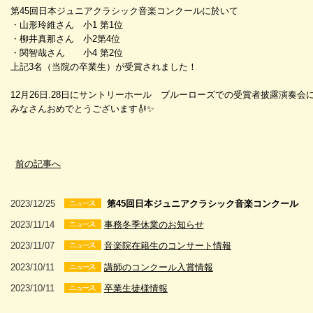
第45回日本ジュニアクラシック音楽コンクールに於いて
・山形玲維さん 小1 第1位
・柳井真那さん 小2第4位
・関智哉さん 小4 第2位
上記3名（当院の卒業生）が受賞されました！
12月26日.28日にサントリーホール ブルーローズでの受賞者披露演奏会
みなさんおめでとうございます🎻✨
前の記事へ
2023/12/25
第45回日本ジュニアクラシック音楽コンクール
2023/11/14
事務冬季休業のお知らせ
2023/11/07
音楽院在籍生のコンサート情報
2023/10/11
講師のコンクール入賞情報
2023/10/11
卒業生徒様情報