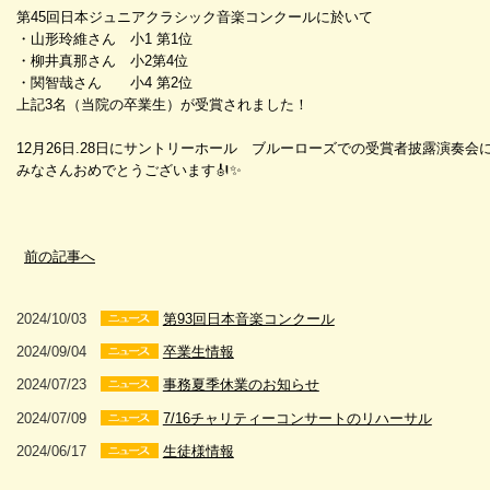
第45回日本ジュニアクラシック音楽コンクールに於いて
・山形玲維さん 小1 第1位
・柳井真那さん 小2第4位
・関智哉さん 小4 第2位
上記3名（当院の卒業生）が受賞されました！
12月26日.28日にサントリーホール ブルーローズでの受賞者披露演奏会
みなさんおめでとうございます🎻✨
前の記事へ
2024/10/03
第93回日本音楽コンクール
2024/09/04
卒業生情報
2024/07/23
事務夏季休業のお知らせ
2024/07/09
7/16チャリティーコンサートのリハーサル
2024/06/17
生徒様情報