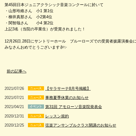
第45回日本ジュニアクラシック音楽コンクールに於いて
・山形玲維さん 小1 第1位
・柳井真那さん 小2第4位
・関智哉さん 小4 第2位
上記3名（当院の卒業生）が受賞されました！
12月26日.28日にサントリーホール ブルーローズでの受賞者披露演奏会
みなさんおめでとうございます🎻✨
前の記事へ
2021/07/26
【サラサーテ8月号掲載】
2021/07/21
事務夏季休業のお知らせ
2021/04/21
第31回 アモローソ音楽院発表会
2020/12/31
レッスン規約
2020/12/25
弦楽アンサンブルクラス開講のお知らせ