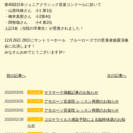
第45回日本ジュニアクラシック音楽コンクールに於いて
・山形玲維さん 小1 第1位
・柳井真那さん 小2第4位
・関智哉さん 小4 第2位
上記3名（当院の卒業生）が受賞されました！
12月26日.28日にサントリーホール ブルーローズでの受賞者披露演奏
会に出演します！
みなさんおめでとうございます🎻✨
前の記事へ
次の記事へ
2020/03/05
サラサーテ掲載記事のお知らせ
2020/03/05
アモローソ音楽院 レッスン再開のお知らせ
2020/03/05
アモローソ音楽院 レッスン再開のお知らせ
2020/02/28
コロナウイルス感染予防による臨時休講のお知
らせ