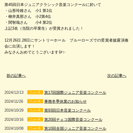
第45回日本ジュニアクラシック音楽コンクールに於いて
・山形玲維さん 小1 第1位
・柳井真那さん 小2第4位
・関智哉さん 小4 第2位
上記3名（当院の卒業生）が受賞されました！
12月26日.28日にサントリーホール ブルーローズでの受賞者披露演奏
会に出演します！
みなさんおめでとうございます🎻✨
前の記事へ
次の記事へ
2024/12/13
第17回国際ジュニア音楽コンクール
2024/11/26
事務冬季休業のお知らせ
2024/10/29
第93回日本音楽コンクール
2024/10/16
第20回チェコ国際音楽コンクール
2024/10/08
第10回全国ジュニア音楽コンクール