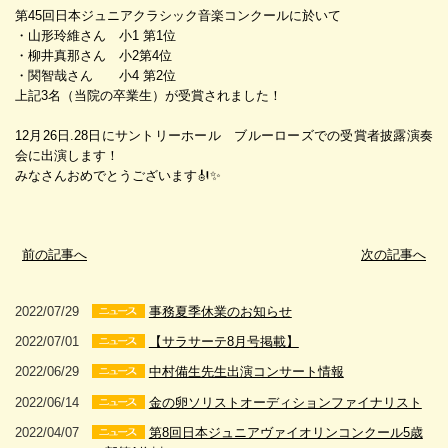
第45回日本ジュニアクラシック音楽コンクールに於いて
・山形玲維さん 小1 第1位
・柳井真那さん 小2第4位
・関智哉さん 小4 第2位
上記3名（当院の卒業生）が受賞されました！
12月26日.28日にサントリーホール ブルーローズでの受賞者披露演奏
会に出演します！
みなさんおめでとうございます🎻✨
前の記事へ
次の記事へ
2022/07/29
事務夏季休業のお知らせ
2022/07/01
【サラサーテ8月号掲載】
2022/06/29
中村備生先生出演コンサート情報
2022/06/14
金の卵ソリストオーディションファイナリスト
2022/04/07
第8回日本ジュニアヴァイオリンコンクール5歳