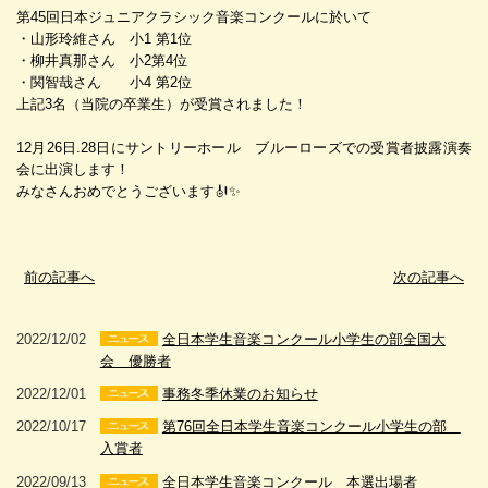
第45回日本ジュニアクラシック音楽コンクールに於いて
・山形玲維さん 小1 第1位
・柳井真那さん 小2第4位
・関智哉さん 小4 第2位
上記3名（当院の卒業生）が受賞されました！
12月26日.28日にサントリーホール ブルーローズでの受賞者披露演奏
会に出演します！
みなさんおめでとうございます🎻✨
前の記事へ
次の記事へ
2022/12/02
全日本学生音楽コンクール小学生の部全国大
会 優勝者
2022/12/01
事務冬季休業のお知らせ
2022/10/17
第76回全日本学生音楽コンクール小学生の部
入賞者
2022/09/13
全日本学生音楽コンクール 本選出場者