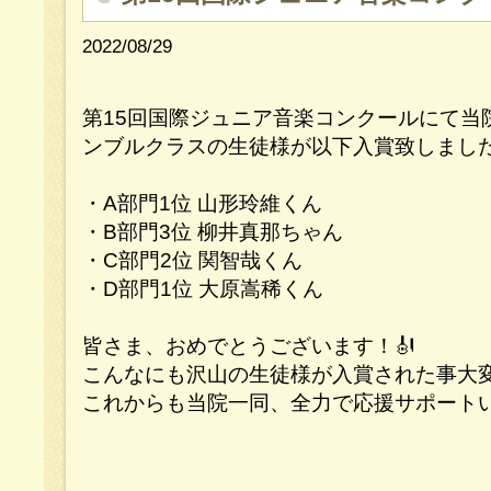
2022/08/29
第15回国際ジュニア音楽コンクールにて当
ンブルクラスの生徒様が以下入賞致しました
・A部門1位 山形玲維くん
・B部門3位 柳井真那ちゃん
・C部門2位 関智哉くん
・D部門1位 大原嵩稀くん
皆さま、おめでとうございます！🎻
こんなにも沢山の生徒様が入賞された事大変
これからも当院一同、全力で応援サポートい