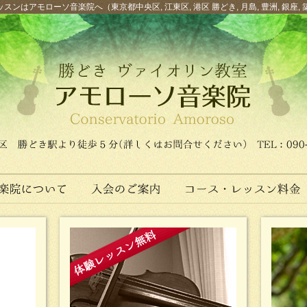
スンはアモローソ音楽院へ（東京都中央区, 江東区, 港区 勝どき, 月島, 豊洲, 銀座