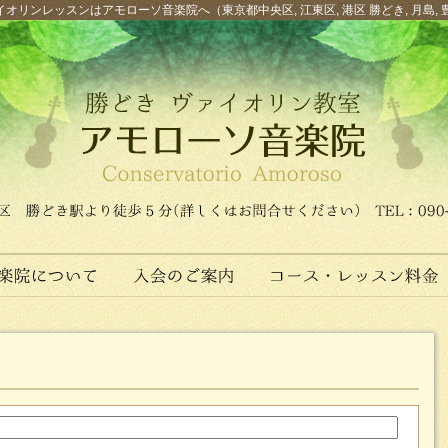
オリンレッスンはアモローソ音楽院へ（東京都中央区, 江東区, 港区 勝どき, 月島, 