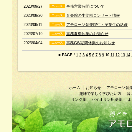
2023/09/27
事務営業時間について
2023/09/20
音楽院の生徒様コンサート情報
2023/09/11
アモローソ音楽院生・卒業生の活躍
2023/07/19
事務夏季休業のお知らせ
2023/04/04
事務GW期間休業のお知らせ
■
PAGE
/
1
2
3
4
5
6
7
8
9
10
11
12
13
14
ホーム
お知らせ
アモローソ音
趣味で楽しく学びたい方
音
リンク集
バイオリン用語集
よ