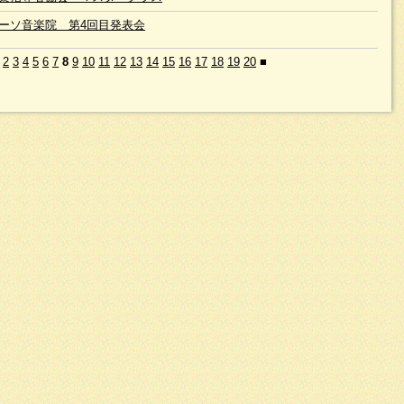
ーソ音楽院 第4回目発表会
2
3
4
5
6
7
8
9
10
11
12
13
14
15
16
17
18
19
20
■