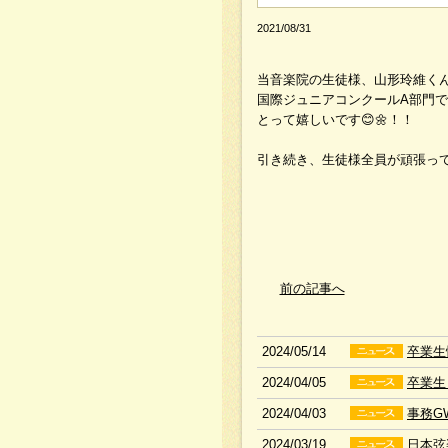
2021/08/31
当音楽院の生徒様、山形玲維くん
国際ジュニアコンクールA部門
とって嬉しいです😊🌼！！
引き続き、生徒様全員が頑張って
前の記事へ
2024/05/14
卒業生
2024/04/05
卒業生
2024/04/03
事務G
2024/03/19
日本弦