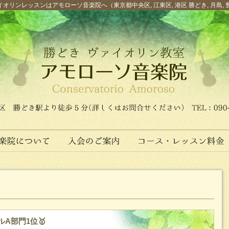
オリンレッスンはアモローソ音楽院へ（東京都中央区, 江東区, 港区 勝どき, 月島, 
A部門1位🥇