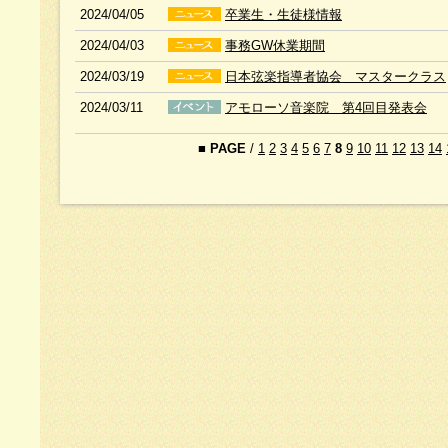
2024/04/05
卒業生・生徒様情報
2024/04/03
事務GW休業期間
2024/03/19
日本弦楽指導者協会 マスタークラス
2024/03/11
アモローソ音楽院 第4回目発表会
■
PAGE
/
1
2
3
4
5
6
7
8
9
10
11
12
13
14