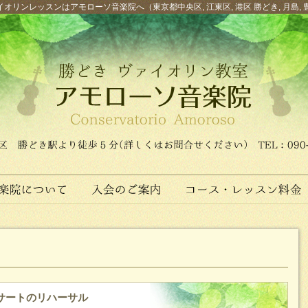
オリンレッスンはアモローソ音楽院へ（東京都中央区, 江東区, 港区 勝どき, 月島, 
ンサートのリハーサル