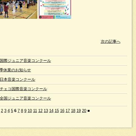
次の記事へ
回国際ジュニア音楽コンクール
季休業のお知らせ
回日本音楽コンクール
回チェコ国際音楽コンクール
回全国ジュニア音楽コンクール
2
3
4
5
6
7
8
9
10
11
12
13
14
15
16
17
18
19
20
■