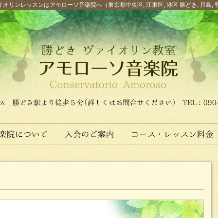
オリンレッスンはアモローソ音楽院へ（東京都中央区, 江東区, 港区 勝どき, 月島, 