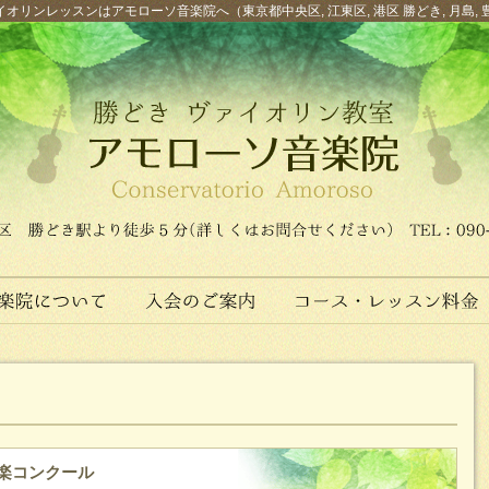
オリンレッスンはアモローソ音楽院へ（東京都中央区, 江東区, 港区 勝どき, 月島, 
音楽コンクール