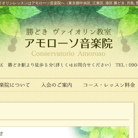
オリンレッスンはアモローソ音楽院へ（東京都中央区, 江東区, 港区 勝どき, 月島, 
せ