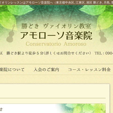
オリンレッスンはアモローソ音楽院へ（東京都中央区, 江東区, 港区 勝どき, 月島, 
せ