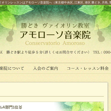
オリンレッスンはアモローソ音楽院へ（東京都中央区, 江東区, 港区 勝どき, 月島, 
A部門1位🥇