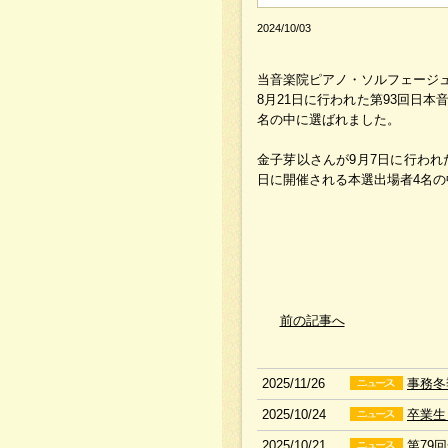
2024/10/03
当音楽院ピアノ・ソルフェージ
8月21日に行われた第93回日本
名の中に選ばれました。
金子芽以さんが9月7日に行われ
日に開催される本選出場者4名
前の記事へ
2025/11/26
事務冬
2025/10/24
卒業生
2025/10/21
第79