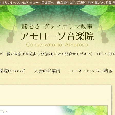
オリンレッスンはアモローソ音楽院へ（東京都中央区, 江東区, 港区 勝どき, 月島, 
ール