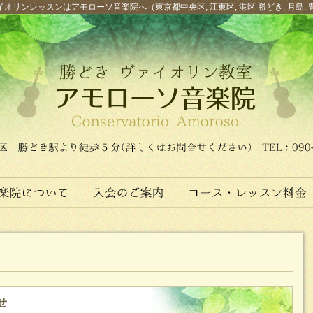
オリンレッスンはアモローソ音楽院へ（東京都中央区, 江東区, 港区 勝どき, 月島, 
せ