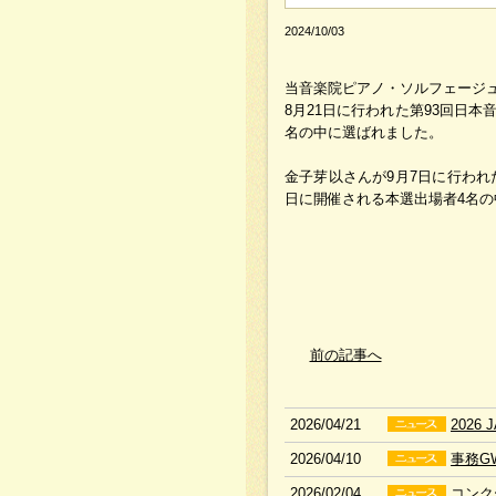
2024/10/03
当音楽院ピアノ・ソルフェージ
8月21日に行われた第93回日本
名の中に選ばれました。
金子芽以さんが9月7日に行われ
日に開催される本選出場者4名
前の記事へ
2026/04/21
202
2026/04/10
事務G
2026/02/04
コンク