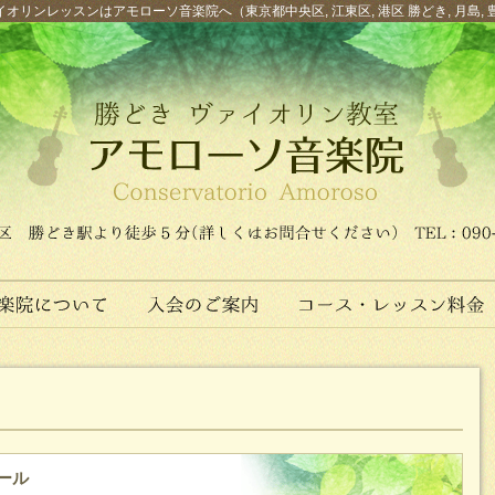
オリンレッスンはアモローソ音楽院へ（東京都中央区, 江東区, 港区 勝どき, 月島, 
ール