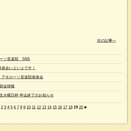
次の記事へ
ーソ音楽院 SNS
発表会いよいよです！
 アモローソ音楽院発表会
習会情報
生火曜日枠 申込終了のお知らせ
2
3
4
5
6
7
8
9
10
11
12
13
14
15
16
17
18
19
20
■