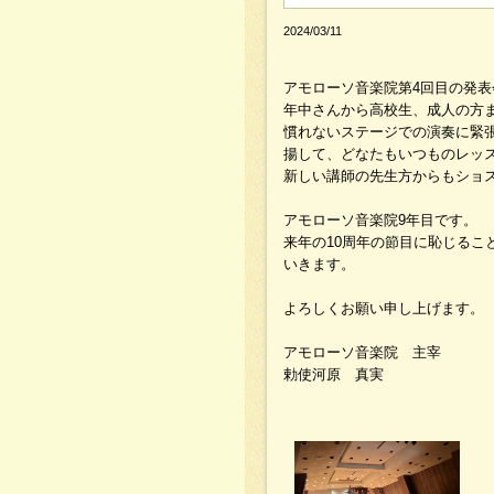
2024/03/11
アモローソ音楽院第4回目の発表
年中さんから高校生、成人の方
慣れないステージでの演奏に緊
揚して、どなたもいつものレッ
新しい講師の先生方からもショ
アモローソ音楽院9年目です。
来年の10周年の節目に恥じる
いきます。
よろしくお願い申し上げます。
アモローソ音楽院 主宰
勅使河原 真実