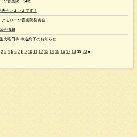
ーソ音楽院 SNS
発表会いよいよです！
 アモローソ音楽院発表会
習会情報
生火曜日枠 申込終了のお知らせ
2
3
4
5
6
7
8
9
10
11
12
13
14
15
16
17
18
19
20
■