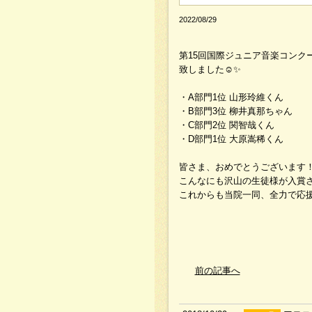
2022/08/29
第15回国際ジュニア音楽コン
致しました☺️✨
・A部門1位 山形玲維くん
・B部門3位 柳井真那ちゃん
・C部門2位 関智哉くん
・D部門1位 大原嵩稀くん
皆さま、おめでとうございます！
こんなにも沢山の生徒様が入賞さ
これからも当院一同、全力で応援
前の記事へ