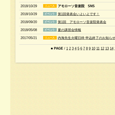
2018/10/29
アモローソ音楽院 SNS
2018/10/29
第1回発表会いよいよです！
2018/09/20
第1回 アモローソ音楽院発表会
2018/05/08
夏の講習会情報
2017/05/21
内海先生火曜日枠 申込終了のお知ら
■
PAGE
/
1
2
3
4
5
6
7
8
9
10
11
12
13
14