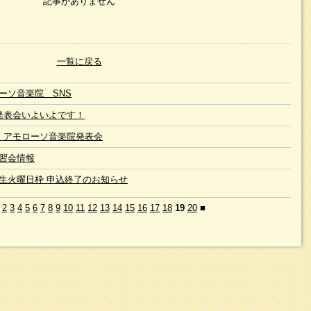
記事がありません
一覧に戻る
ーソ音楽院 SNS
発表会いよいよです！
 アモローソ音楽院発表会
習会情報
生火曜日枠 申込終了のお知らせ
2
3
4
5
6
7
8
9
10
11
12
13
14
15
16
17
18
19
20
■