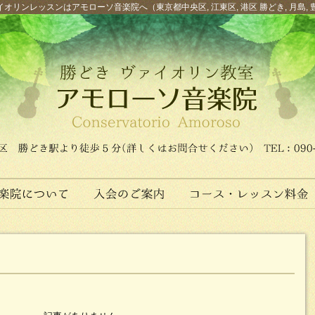
オリンレッスンはアモローソ音楽院へ（東京都中央区, 江東区, 港区 勝どき, 月島, 