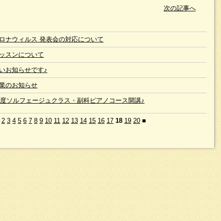
次の記事へ
ロナウィルス 発表会の対応について
ッスンについて
いお知らせです♪
業のお知らせ
8年度ソルフェージュクラス・副科ピアノコース開講♪
2
3
4
5
6
7
8
9
10
11
12
13
14
15
16
17
18
19
20
■