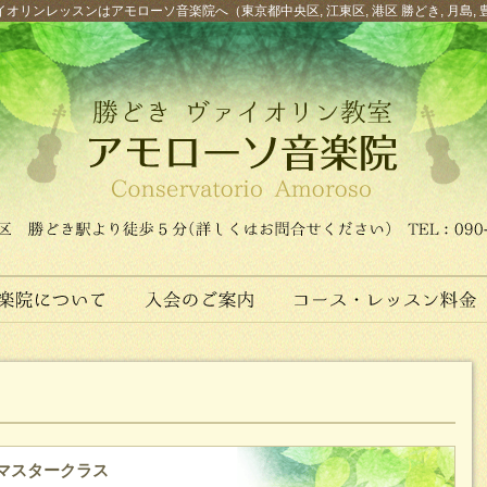
オリンレッスンはアモローソ音楽院へ（東京都中央区, 江東区, 港区 勝どき, 月島, 
マスタークラス