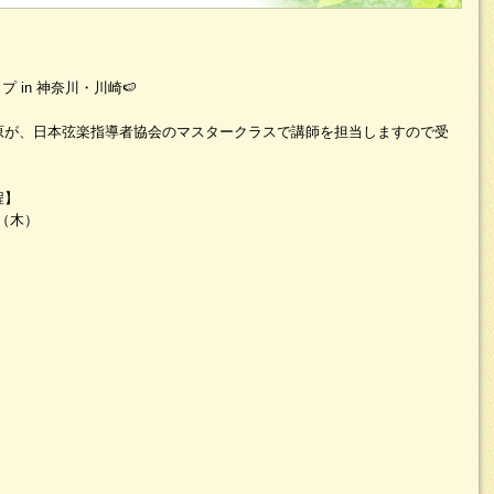
ップ in 神奈川・川崎🍉
原が、日本弦楽指導者協会のマスタークラスで講師を担当しますので受
程】
日（木）