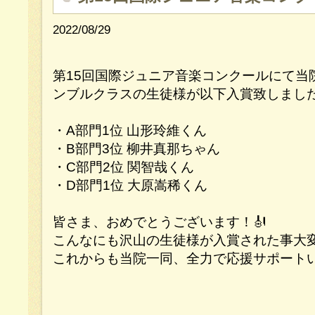
2022/08/29
第15回国際ジュニア音楽コンクールにて当
ンブルクラスの生徒様が以下入賞致しました
・A部門1位 山形玲維くん
・B部門3位 柳井真那ちゃん
・C部門2位 関智哉くん
・D部門1位 大原嵩稀くん
皆さま、おめでとうございます！🎻
こんなにも沢山の生徒様が入賞された事大変
これからも当院一同、全力で応援サポートい