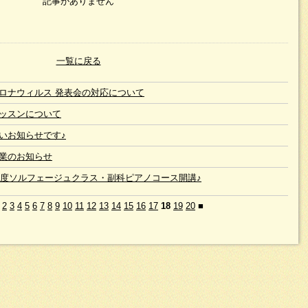
記事がありません
一覧に戻る
ロナウィルス 発表会の対応について
ッスンについて
いお知らせです♪
業のお知らせ
8年度ソルフェージュクラス・副科ピアノコース開講♪
2
3
4
5
6
7
8
9
10
11
12
13
14
15
16
17
18
19
20
■