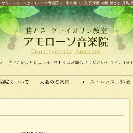
オリンレッスンはアモローソ音楽院へ（東京都中央区, 江東区, 港区 勝どき, 月島, 