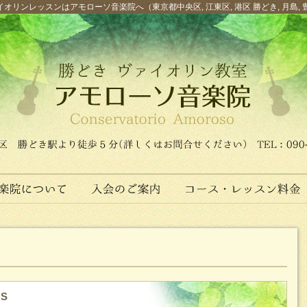
オリンレッスンはアモローソ音楽院へ（東京都中央区, 江東区, 港区 勝どき, 月島, 
S