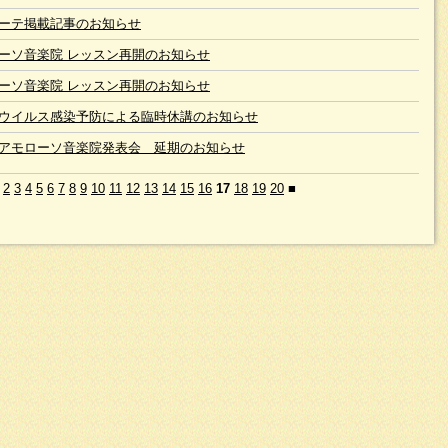
ーテ掲載記事のお知らせ
ーソ音楽院 レッスン再開のお知らせ
ーソ音楽院 レッスン再開のお知らせ
ウイルス感染予防による臨時休講のお知らせ
アモローソ音楽院発表会 延期のお知らせ
2
3
4
5
6
7
8
9
10
11
12
13
14
15
16
17
18
19
20
■