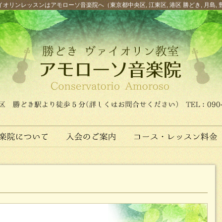
オリンレッスンはアモローソ音楽院へ（東京都中央区, 江東区, 港区 勝どき, 月島, 