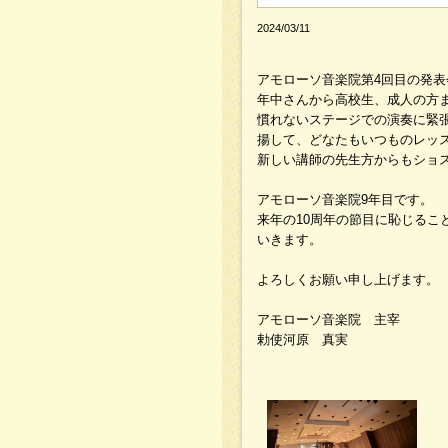
2024/03/11
アモローソ音楽院第4回目の発表
年中さんから高校生、成人の方
慣れないステージでの演奏に緊
揚して、どなたもいつものレッ
新しい講師の先生方からもショ
アモローソ音楽院9年目です。
来年の10周年の節目に恥じる
いきます。
よろしくお願い申し上げます。
アモローソ音楽院 主宰
勅使河原 真実