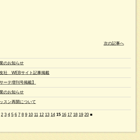
次の記事へ
業のお知らせ
友社 WEBサイト記事掲載
サーテ増刊号掲載】
業のお知らせ
ッスン再開について
2
3
4
5
6
7
8
9
10
11
12
13
14
15
16
17
18
19
20
■