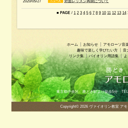
2020/05/27
対面レッスン再開について
■
PAGE
/
1
2
3
4
5
6
7
8
9
10
11
12
13
14
ホーム
お知らせ
アモローソ音
趣味で楽しく学びたい方
音
リンク集
バイオリン用語集
よ
東京都中央区 勝どき駅より徒歩5分 TEL：090
Copyright© 2026
ヴァイオリン教室 ア