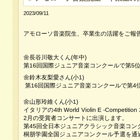
2023/09/11
アモローソ音楽院生、卒業生の活躍をご報
🌼長谷川敬大くん(年中)
第16回国際ジュニア音楽コンクールで第5
🌼鈴木友梨愛さん(小1)
第16回国際ジュニア音楽コンクールで第4
🌼山形玲維くん(小1)
イタリアの4th World Violin E -Competit
2月の受賞者コンサートに出演します。
第45回全日本ジュニアクラシック音楽コン
桐朋学園全国ジュニアコンクール予選を通過