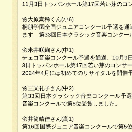
11月3日トッパンホール第17回若い芽のコ
🌼大原嵩稀くん(小6)
桐朋学園全国ジュニアコンクール予選を通過
ます。第33回日本クラシック音楽コンクー
🌼米井咲絢さん(中1)
チェコ音楽コンクール予選を通過、10月9
3日トッパンホール第17回若い芽のコンサ
2024年4月には初めてのリサイタルを開催
🌼三又礼子さん(中2)
第33回日本クラシック音楽コンクール予選
音楽コンクールで第6位受賞しました。
🌼井筒晴佳さん(高1)
第16回国際ジュニア音楽コンクールで第5