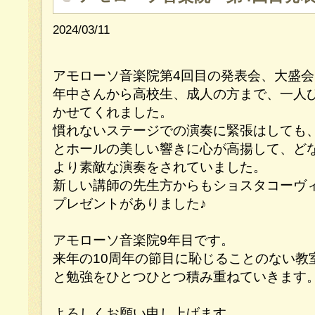
2024/03/11
アモローソ音楽院第4回目の発表会、大盛会
年中さんから高校生、成人の方まで、一人
かせてくれました。
慣れないステージでの演奏に緊張はしても
とホールの美しい響きに心が高揚して、ど
より素敵な演奏をされていました。
新しい講師の先生方からもショスタコーヴ
プレゼントがありました♪
アモローソ音楽院9年目です。
来年の10周年の節目に恥じることのない教
と勉強をひとつひとつ積み重ねていきます
よろしくお願い申し上げます。