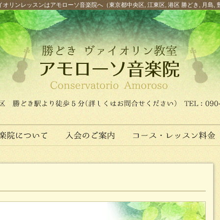
オリンレッスンはアモローソ音楽院へ（東京都中央区, 江東区, 港区 勝どき, 月島, 