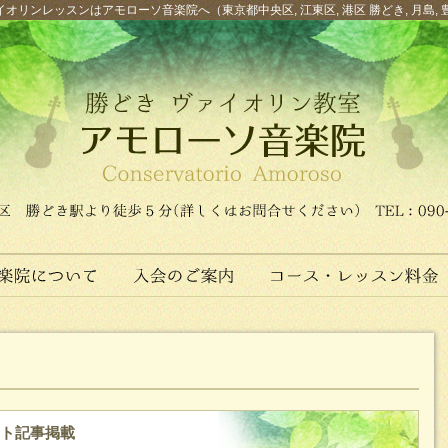
オリンレッスンはアモローソ音楽院へ（東京都中央区, 江東区, 港区 勝どき, 月島, 
イト記事掲載