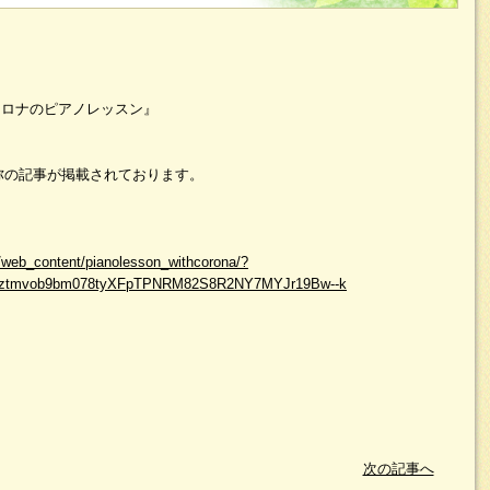
hコロナのピアノレッスン』
弥の記事が掲載されております。
/web_content/pianolesson_withcorona/?
7ztmvob9bm078tyXFpTPNRM82S8R2NY7MYJr19Bw--k
次の記事へ