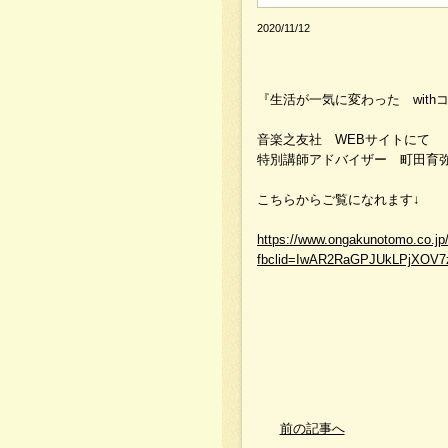
2020/11/12
『生活が一気に変わった wit
音楽之友社 WEBサイトにて
特別講師アドバイザー 町田育
こちらからご覧になれます↓
https://www.ongakunotomo.co.jp
fbclid=IwAR2RaGPJUkLPjXOV
前の記事へ