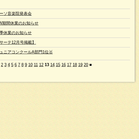
ーソ音楽院発表会
W期間休業のお知らせ
季休業のお知らせ
サーテ12月号掲載】
ュニアコンクールA部門1位🥇
2
3
4
5
6
7
8
9
10
11
12
13
14
15
16
17
18
19
20
■