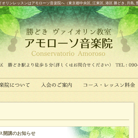
オリンレッスンはアモローソ音楽院へ（東京都中央区, 江東区, 港区 勝どき, 月島, 
ス開講のお知らせ