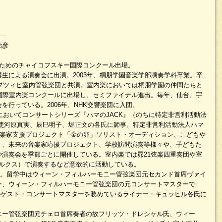
----
治彦
のためのチャイコフスキー国際コンクール出場。
生による演奏会に出演。2003年、桐朋学園音楽学部演奏学科卒業。卒
イプツィヒ室内管弦楽団と共演。室内楽においては桐朋学園の仲間たちと
阪国際室内楽コンクールに出場し、セミファイナル進出。毎年、仙台、宇
を行っている。2006年、NHK交響楽団に入団。
館においてコンサートシリーズ『ハマのJACK』（のちに特定非営利活動法
勅使河原真実、辰巳明子、堀正文の各氏に師事。特定非営利活動法人ハマ
音楽家支援プロジェクト「金の卵」ソリスト・オーディション、こどもや
ト、未来の音楽家応援プロジェクト、学校訪問演奏等様々や、子どもた
や演奏会を季節ごとに開催している。室内楽では昴21弦楽四重奏団や室
アルクス）で演奏するなど意欲的に活動している。
留学。留学中はウィーン・フィルハーモニー管弦楽団元セカンド首席ヴァイ
ー、ウィーン・フィルハーモニー管弦楽団の元コンサートマスターで
楽団のゲスト・コンサートマスターを務めているライナー・キュッヒル各氏に
ニー管弦楽団元チェロ首席奏者の故フリッツ・ドレシャル氏、ウィー