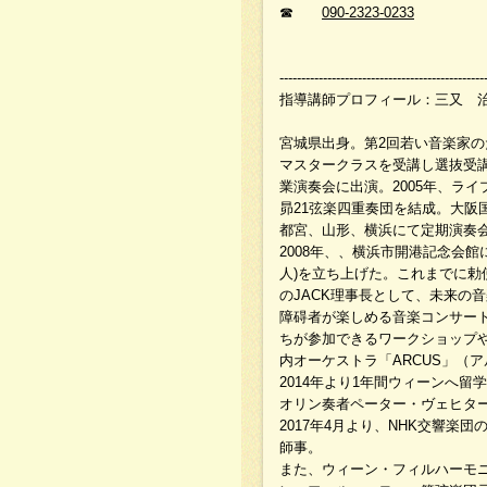
☎
090-2323-0233
-----------------------------------------------
指導講師プロフィール：三又 
宮城県出身。第2回若い音楽家
マスタークラスを受講し選抜受講
業演奏会に出演。2005年、ラ
昴21弦楽四重奏団を結成。大
都宮、山形、横浜にて定期演奏会
2008年、、横浜市開港記念会
人)を立ち上げた。これまでに
のJACK理事長として、未来の
障碍者が楽しめる音楽コンサー
ちが参加できるワークショップ
内オーケストラ「ARCUS」（
2014年より1年間ウィーンへ
オリン奏者ペーター・ヴェヒタ
2017年4月より、NHK交響
師事。
また、ウィーン・フィルハーモ