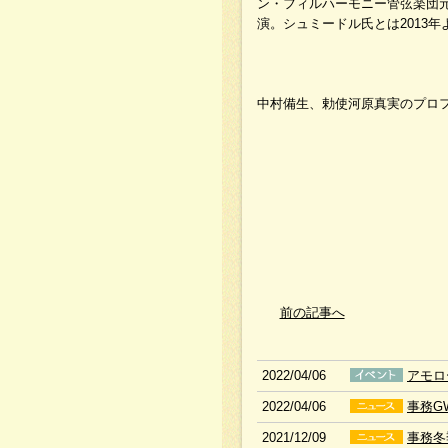
ン・フィルハーモニー管弦楽団
演。シュミードル氏とは2013
中村備生、勅使河原真実のプロ
前の記事へ
2022/04/06
アモロ
2022/04/06
事務G
2021/12/09
事務冬