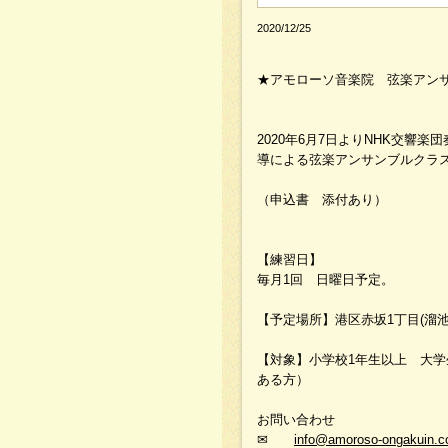
2020/12/25
★アモローソ音楽院 弦楽アン
2020年6月7日よりNHK交
導による弦楽アンサンブルクラス
（申込書 添付あり）
【練習日】
毎月1回 日曜日予定。
【予定場所】港区赤坂1丁目(溜池
【対象】小学校1年生以上 大学
ある方）
お問い合わせ
✉
info@amoroso-ongakuin.