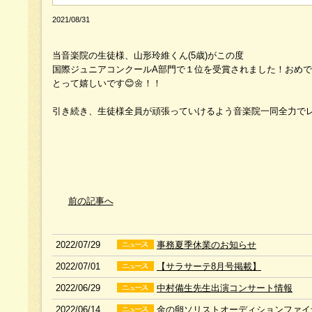
2021/08/31
当音楽院の生徒様、山形玲維くん(5歳)がこの度
国際ジュニアコンクールA部門で１位を受賞されました！おめ
とって嬉しいです😊🌼！！
引き続き、生徒様全員が頑張っていけるよう音楽院一同全力でレッ
前の記事へ
2022/07/29
事務夏季休業のお知らせ
2022/07/01
【サラサーテ8月号掲載】
2022/06/29
中村備生先生出演コンサート情報
2022/06/14
金の卵ソリストオーディションファイ