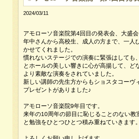
2024/03/11
アモローソ音楽院第4回目の発表会、大盛会
年中さんから高校生、成人の方まで、一人
かせてくれました。
慣れないステージでの演奏に緊張はしても
とホールの美しい響きに心が高揚して、ど
より素敵な演奏をされていました。
新しい講師の先生方からもショスタコーヴ
プレゼントがありました♪
アモローソ音楽院9年目です。
来年の10周年の節目に恥じることのない教
と勉強をひとつひとつ積み重ねていきます
よろしくお願い申し上げます。