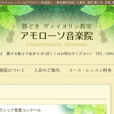
オリンレッスンはアモローソ音楽院へ（東京都中央区, 江東区, 港区 勝どき, 月島, 
クラシック音楽コンクール