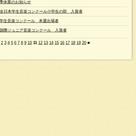
季休業のお知らせ
回全日本学生音楽コンクール小学生の部 入賞者
学生音楽コンクール 本選出場者
回国際ジュニア音楽コンクール 入賞者
2
3
4
5
6
7
8
9
10
11
12
13
14
15
16
17
18
19
20
■