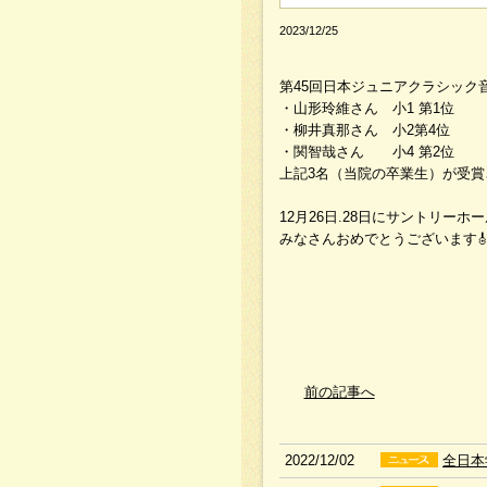
2023/12/25
第45回日本ジュニアクラシック
・山形玲維さん 小1 第1位
・柳井真那さん 小2第4位
・関智哉さん 小4 第2位
上記3名（当院の卒業生）が受賞
12月26日.28日にサントリ
みなさんおめでとうございます
前の記事へ
2022/12/02
全日本