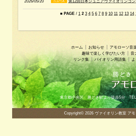
2026/05/20
第12回日本ジュニアヴァイオリンコ
■
PAGE
/
1
2
3
4
5
6
7
8
9
10
11
12
13
14
ホーム
お知らせ
アモローソ音
趣味で楽しく学びたい方
音
リンク集
バイオリン用語集
よ
東京都中央区 勝どき駅より徒歩5分 TEL：090
Copyright© 2026
ヴァイオリン教室 ア