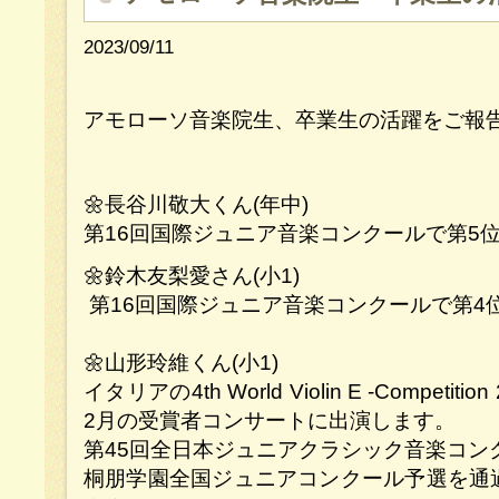
2023/09/11
アモローソ音楽院生、卒業生の活躍をご報
🌼長谷川敬大くん(年中)
第16回国際ジュニア音楽コンクールで第5
🌼鈴木友梨愛さん(小1)
第16回国際ジュニア音楽コンクールで第4
🌼山形玲維くん(小1)
イタリアの4th World Violin E -Competit
2月の受賞者コンサートに出演します。
第45回全日本ジュニアクラシック音楽コン
桐朋学園全国ジュニアコンクール予選を通過