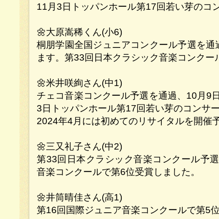
11月3日トッパンホール第17回若い芽のコ
🌼大原嵩稀くん(小6)
桐朋学園全国ジュニアコンクール予選を通過
ます。第33回日本クラシック音楽コンクー
🌼米井咲絢さん(中1)
チェコ音楽コンクール予選を通過、10月9
3日トッパンホール第17回若い芽のコンサ
2024年4月には初めてのリサイタルを開催
🌼三又礼子さん(中2)
第33回日本クラシック音楽コンクール予選
音楽コンクールで第6位受賞しました。
🌼井筒晴佳さん(高1)
第16回国際ジュニア音楽コンクールで第5