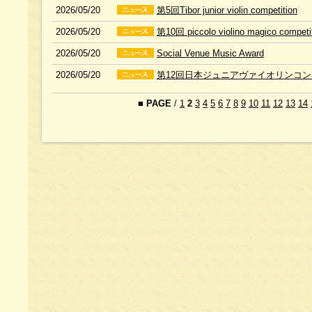
2026/05/20
第5回Tibor junior violin competition
2026/05/20
第10回 piccolo violino magico competi
2026/05/20
Social Venue Music Award
2026/05/20
第12回日本ジュニアヴァイオリンコ
■
PAGE
/
1
2
3
4
5
6
7
8
9
10
11
12
13
14