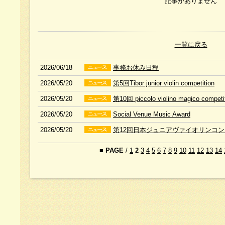
記事がありません
一覧に戻る
2026/06/18
事務お休み日程
2026/05/20
第5回Tibor junior violin competition
2026/05/20
第10回 piccolo violino magico competi
2026/05/20
Social Venue Music Award
2026/05/20
第12回日本ジュニアヴァイオリンコ
■
PAGE
/
1
2
3
4
5
6
7
8
9
10
11
12
13
14