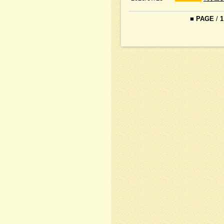
■
PAGE
/
1