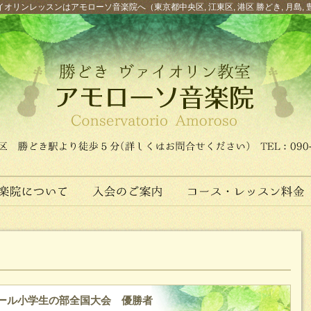
オリンレッスンはアモローソ音楽院へ（東京都中央区, 江東区, 港区 勝どき, 月島, 
ール小学生の部全国大会 優勝者