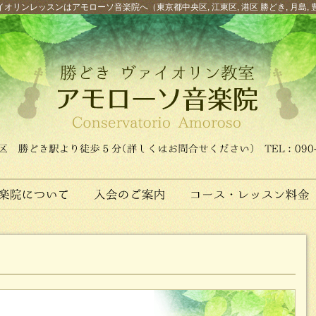
オリンレッスンはアモローソ音楽院へ（東京都中央区, 江東区, 港区 勝どき, 月島, 