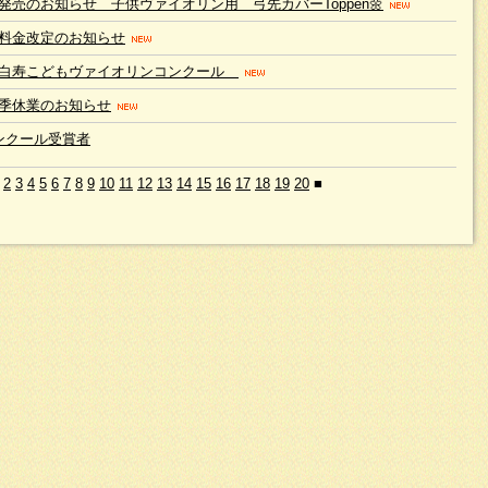
品発売のお知らせ 子供ヴァイオリン用 弓先カバーToppen🌼
料金改定のお知らせ
回白寿こどもヴァイオリンコンクール
季休業のお知らせ
ンクール受賞者
2
3
4
5
6
7
8
9
10
11
12
13
14
15
16
17
18
19
20
■