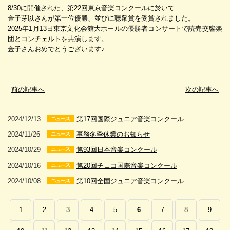
8/30に開催された、第22回東京音楽コンクールに於いて
金子芽以さんが第一位優勝、並びに聴衆賞を受賞されました。
2025年1月13日東京文化会館大ホールの優勝者コンサートで読売交響楽
団とコンチェルトを共演します。
金子さんおめでとうございます♪
前の記事へ
次の記事へ
2024/12/13
第17回国際ジュニア音楽コンクール
2024/11/26
事務冬季休業のお知らせ
2024/10/29
第93回日本音楽コンクール
2024/10/16
第20回チェコ国際音楽コンクール
2024/10/08
第10回全国ジュニア音楽コンクール
1
2
3
4
5
6
7
8
9