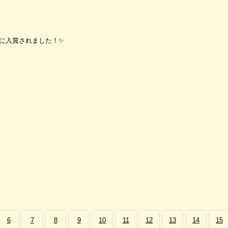
位に入賞されました！✨
6
7
8
9
10
11
12
13
14
15