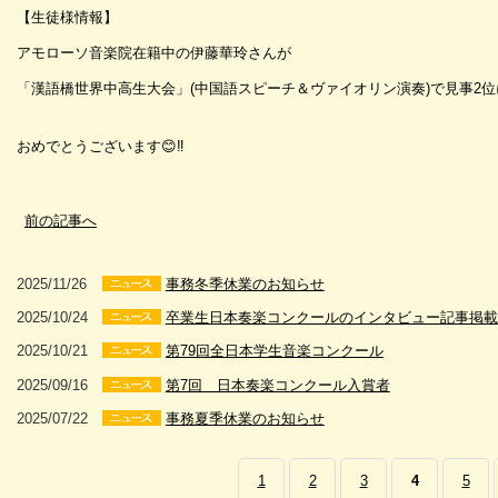
【生徒様情報】
アモローソ音楽院在籍中の伊藤華玲さんが
「漢語橋世界中高生大会」(中国語スピーチ＆ヴァイオリン演奏)で見事2
おめでとうございます😊‼️
前の記事へ
2025/11/26
事務冬季休業のお知らせ
2025/10/24
卒業生日本奏楽コンクールのインタビュー記事掲載
2025/10/21
第79回全日本学生音楽コンクール
2025/09/16
第7回 日本奏楽コンクール入賞者
2025/07/22
事務夏季休業のお知らせ
1
2
3
4
5