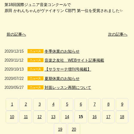
第18回国際ジュニア音楽コンクールで
原田 かれんちゃんがヴァイオリン C部門 第一位を受賞されました✨
前の記事へ
次の記事へ
2020/12/15
冬季休業のお知らせ
2020/11/12
音楽之友社 WEBサイト記事掲載
2020/10/13
【サラサーテ増刊号掲載】
2020/07/22
夏期休業のお知らせ
2020/05/27
対面レッスン再開について
1
2
3
4
5
6
7
8
9
10
11
12
13
14
15
16
17
18
19
20