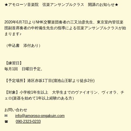
★アモローソ音楽院 弦楽アンサンブルクラス 開講のお知らせ★
2020年6月7日よりNHK交響楽団奏者の三又治彦先生、東京室内管弦楽
団副首席奏者の中村備生先生の指導による弦楽アンサンブルクラスが始
まります♪
（申込書 添付あり）
【練習日】
毎月1回 日曜日予定。
【予定場所】港区赤坂1丁目(溜池山王駅より徒歩2分)
【対象】小学校1年生以上 大学生までのヴァイオリン、ヴィオラ、チ
ェロ(楽器を始めて1年以上経験のある方）
お問い合わせ
✉
info@amoroso-ongakuin.com
☎
090-2323-0233