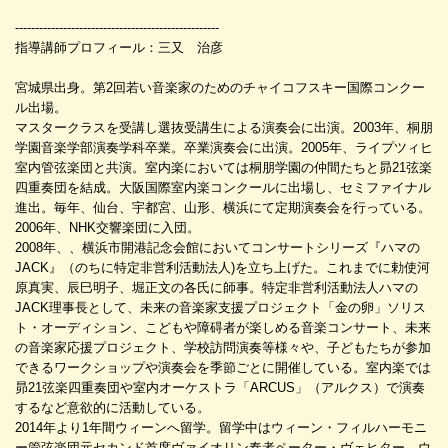
---------------------------------------------------
指導講師プロフィール：三又 治彦
宮城県出身。第2回若い音楽家のためのチャイコフスキー国際コンクー
ル出場。
マスタークラスを受講し選抜受講生による演奏会に出演。2003年、桐朋
学園音楽学部演奏学科卒業。卒業演奏会に出演。2005年、ライプツィヒ
室内管弦楽団と共演。室内楽においては桐朋学園の仲間たちと昴21弦楽
四重奏団を結成。大阪国際室内楽コンクールに出場し、セミファイナル
進出。毎年、仙台、宇都宮、山形、横浜にて定期演奏会を行っている。
2006年、NHK交響楽団に入団。
2008年、、横浜市開港記念会館においてコンサートシリーズ『ハマの
JACK』（のちに特定非営利活動法人)を立ち上げた。これまでに勅使河
原真実、辰巳明子、堀正文の各氏に師事。特定非営利活動法人ハマの
JACK理事長として、未来の音楽家支援プロジェクト「金の卵」ソリス
ト・オーディション、こどもや障碍者が楽しめる音楽コンサート、未来
の音楽家応援プロジェクト、学校訪問演奏等様々や、子どもたちが参加
できるワークショップや演奏会を季節ごとに開催している。室内楽では
昴21弦楽四重奏団や室内オーケストラ「ARCUS」（アルクス）で演奏
するなど意欲的に活動している。
2014年より1年間ウィーンへ留学。留学中はウィーン・フィルハーモニ
ー管弦楽団元セカンド首席ヴァイオリン奏者ペーター・ヴェヒター、ウ