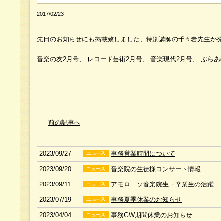
2017/02/23
先日の
お知らせ
にも掲載致しました、特別講師の千々岩先生が
音楽の友2月号
、
レコード芸術2月号
、
音楽現代2月号
、
ぶらあ
前の記事へ
2023/09/27
事務営業時間について
2023/09/20
音楽院の生徒様コンサート情報
2023/09/11
アモローソ音楽院生・卒業生の活躍
2023/07/19
事務夏季休業のお知らせ
2023/04/04
事務GW期間休業のお知らせ